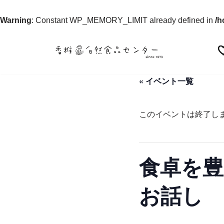
Warning
: Constant WP_MEMORY_LIMIT already defined in
/h
コ
ン
« イベント一覧
テ
ン
ツ
このイベントは終了し
へ
ス
キ
食卓を豊
ッ
プ
お話し