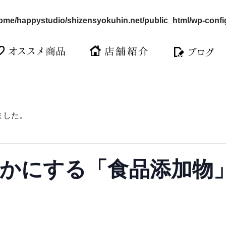
ome/happystudio/shizensyokuhin.net/public_html/wp-confi
ました。
かにする「食品添加物