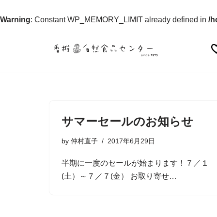
Warning
: Constant WP_MEMORY_LIMIT already defined in
/h
コ
ン
テ
ン
ツ
へ
サマーセールのお知らせ
ス
by
仲村直子
2017年6月29日
キ
ッ
半期に一度のセールが始まります！７／１
プ
(土）～７／７(金） お取り寄せ…