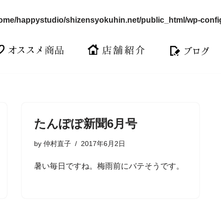
ome/happystudio/shizensyokuhin.net/public_html/wp-confi
たんぽぽ新聞6月号
by
仲村直子
2017年6月2日
暑い毎日ですね。梅雨前にバテそうです。