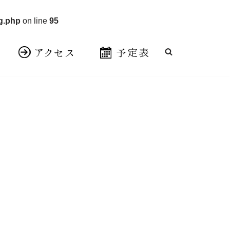
g.php
on line
95