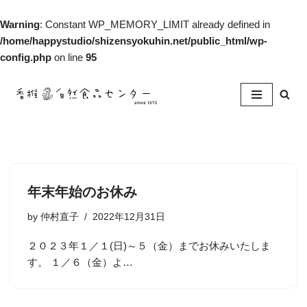
Warning
: Constant WP_MEMORY_LIMIT already defined in
/home/happystudio/shizensyokuhin.net/public_html/wp-
config.php
on line
95
コ
ン
テ
ン
ツ
へ
年末年始のお休み
ス
キ
by
仲村直子
2022年12月31日
ッ
２０２３年１／１(日)～５（金）までお休みいたしま
プ
す。 １／６（金）よ…